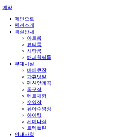
예약
메인으로
펜션소개
객실안내
아트룸
뷰티룸
사랑룸
해피힐링룸
부대시설
바베큐장
가휴텃밭
펜션앞계곡
족구장
텐트체험
수영장
유아수영장
하이킹
세미나실
트렘폴린
안내사항