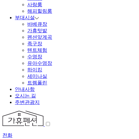
사랑룸
해피힐링룸
부대시설
바베큐장
가휴텃밭
펜션앞계곡
족구장
텐트체험
수영장
유아수영장
하이킹
세미나실
트렘폴린
안내사항
오시는 길
주변관광지
전화