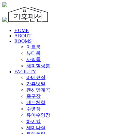
HOME
ABOUT
ROOMS
아트룸
뷰티룸
사랑룸
해피힐링룸
FACILITY
바베큐장
가휴텃밭
펜션앞계곡
족구장
텐트체험
수영장
유아수영장
하이킹
세미나실
트렘폴린